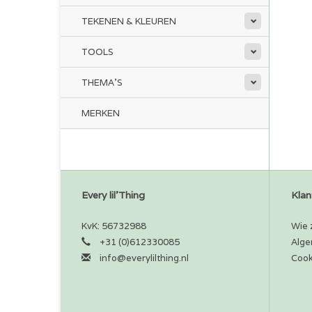
TEKENEN & KLEUREN
TOOLS
THEMA'S
MERKEN
Every lil'Thing
Klan
KvK: 56732988
Wie z
+31 (0)612330085
Alge
info@everylilthing.nl
Cook