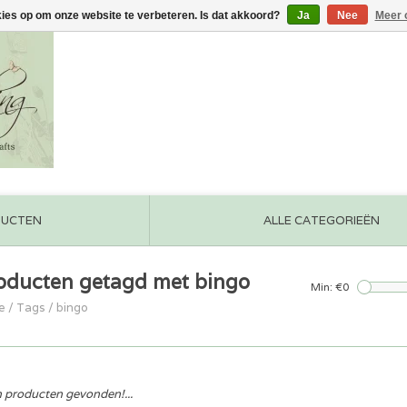
kies op om onze website te verbeteren. Is dat akkoord?
Ja
Nee
Meer 
DUCTEN
ALLE CATEGORIEËN
oducten getagd met bingo
Min: €
0
e
/
Tags
/
bingo
 producten gevonden!...