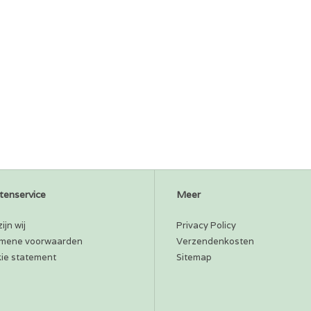
tenservice
Meer
ijn wij
Privacy Policy
mene voorwaarden
Verzendenkosten
ie statement
Sitemap