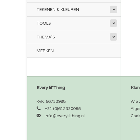
TEKENEN & KLEUREN
TOOLS
THEMA'S
MERKEN
Every lil'Thing
Klan
KvK: 56732988
Wie z
+31 (0)612330085
Alge
info@everylilthing.nl
Cook