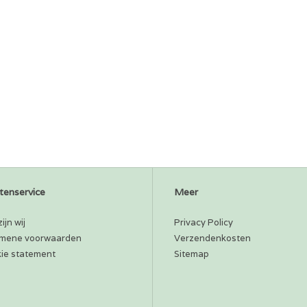
tenservice
Meer
ijn wij
Privacy Policy
mene voorwaarden
Verzendenkosten
ie statement
Sitemap