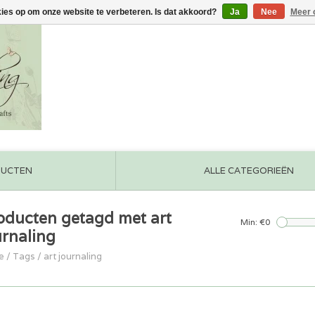
kies op om onze website te verbeteren. Is dat akkoord?
Ja
Nee
Meer 
DUCTEN
ALLE CATEGORIEËN
oducten getagd met art
Min: €
0
urnaling
e
/
Tags
/
art journaling