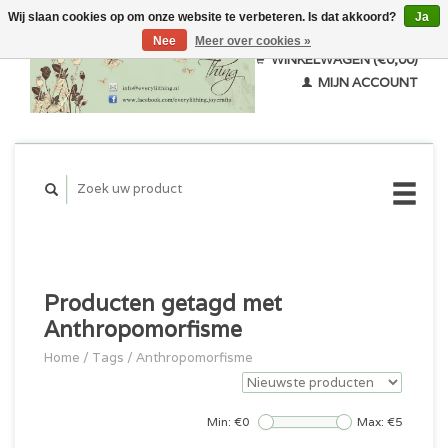
Wij slaan cookies op om onze website te verbeteren. Is dat akkoord?
Ja
Nee
Meer over cookies »
WINKELWAGEN (€0,00)
MIJN ACCOUNT
Producten getagd met
Anthropomorfisme
Home
/
Tags
/
Anthropomorfisme
Min: €
0
Max: €
5