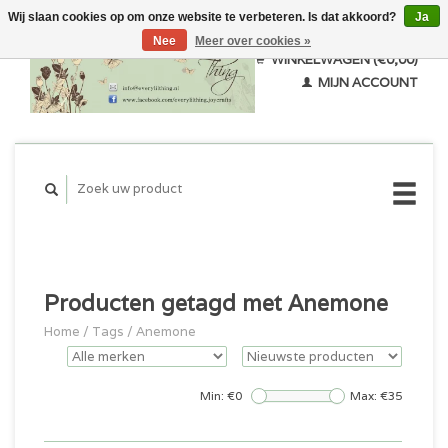
Wij slaan cookies op om onze website te verbeteren. Is dat akkoord?
Ja
Nee
Meer over cookies »
WINKELWAGEN (€0,00)
MIJN ACCOUNT
Producten getagd met Anemone
Home
/
Tags
/
Anemone
Min: €
0
Max: €
35