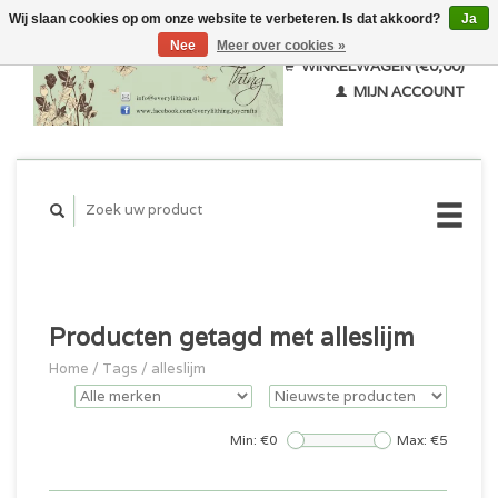
Wij slaan cookies op om onze website te verbeteren. Is dat akkoord?
Ja
Nee
Meer over cookies »
WINKELWAGEN (€0,00)
MIJN ACCOUNT
Producten getagd met alleslijm
Home
/
Tags
/
alleslijm
Min: €
0
Max: €
5