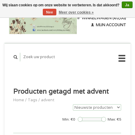
Wij slaan cookies op om onze website te verbeteren. Is dat akkoord?
Ja
Nee
Meer over cookies »
WINKELWAGEN (€0,00)
MIJN ACCOUNT
Producten getagd met advent
Home
/
Tags
/
advent
Min: €
0
Max: €
5