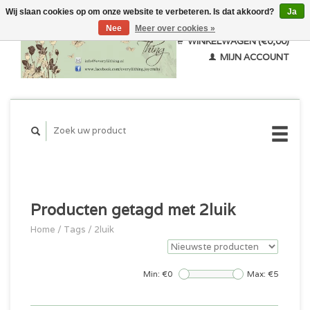
Wij slaan cookies op om onze website te verbeteren. Is dat akkoord?
Ja
Nee
Meer over cookies »
WINKELWAGEN (€0,00)
MIJN ACCOUNT
Producten getagd met 2luik
Home
/
Tags
/
2luik
Min: €
0
Max: €
5