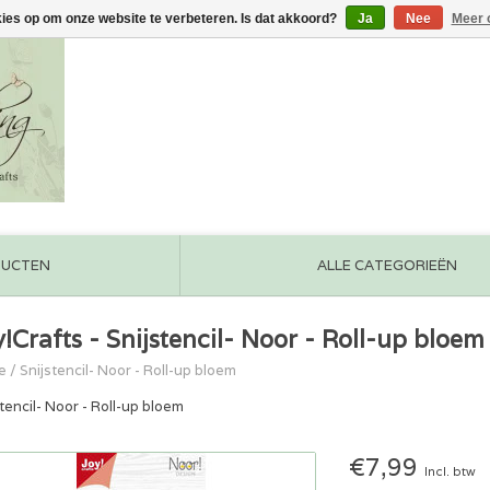
kies op om onze website te verbeteren. Is dat akkoord?
Ja
Nee
Meer 
DUCTEN
ALLE CATEGORIEËN
y!Crafts - Snijstencil- Noor - Roll-up bloem
e
/
Snijstencil- Noor - Roll-up bloem
tencil- Noor - Roll-up bloem
€7,99
Incl. btw