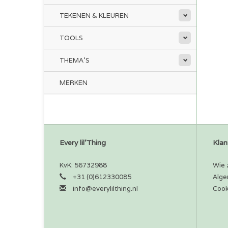
TEKENEN & KLEUREN
TOOLS
THEMA'S
MERKEN
Every lil'Thing
Klan
KvK: 56732988
Wie z
+31 (0)612330085
Alge
info@everylilthing.nl
Cook