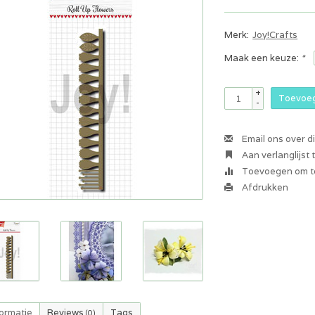
Merk:
Joy!Crafts
Maak een keuze:
*
+
Toevoeg
-
Email ons over d
Aan verlanglijst
Toevoegen om te
Afdrukken
formatie
Reviews
Tags
(0)