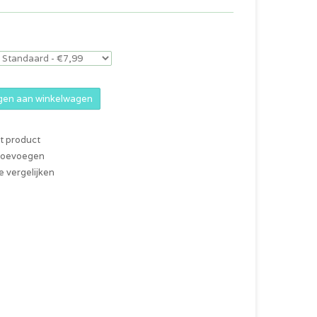
en aan winkelwagen
it product
 toevoegen
 vergelijken