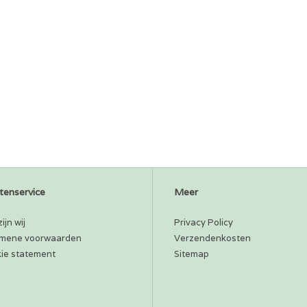
tenservice
Meer
ijn wij
Privacy Policy
mene voorwaarden
Verzendenkosten
ie statement
Sitemap