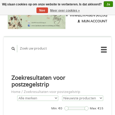
Wij slaan cookies op om onze website te verbeteren. Is dat akkoord?
Ja
Nee
Meer over cookies »
WINKELWAGEN (€0,00)
MIJN ACCOUNT
Zoekresultaten voor
postzegelstrip
Home
/
Zoekresultaten voor postzegelstrip
Min: €
0
Max: €
15