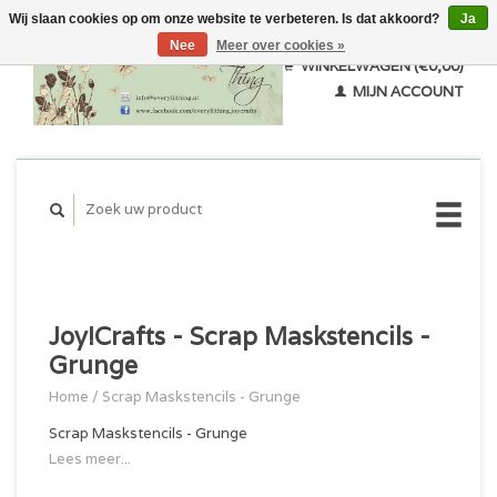
Wij slaan cookies op om onze website te verbeteren. Is dat akkoord?
Ja
Nee
Meer over cookies »
WINKELWAGEN (€0,00)
MIJN ACCOUNT
Joy!Crafts - Scrap Maskstencils -
Grunge
Home
/
Scrap Maskstencils - Grunge
Scrap Maskstencils - Grunge
Lees meer...