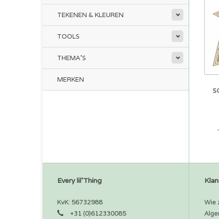
TEKENEN & KLEUREN
TOOLS
THEMA'S
MERKEN
S
Every lil'Thing
Klan
KvK: 56732988
Wie z
+31 (0)612330085
Alge