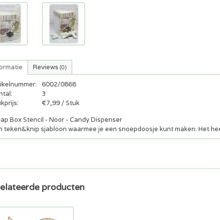
formatie
Reviews
(0)
tikelnummer:
6002/0868
tal:
3
kprijs:
€7,99 / Stuk
rap Box Stencil - Noor - Candy Dispenser
n teken&knip sjabloon waarmee je een snoepdoosje kunt maken. Het heeft
elateerde producten