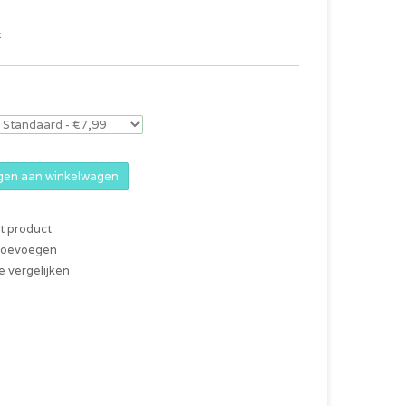
k
en aan winkelwagen
it product
 toevoegen
 vergelijken