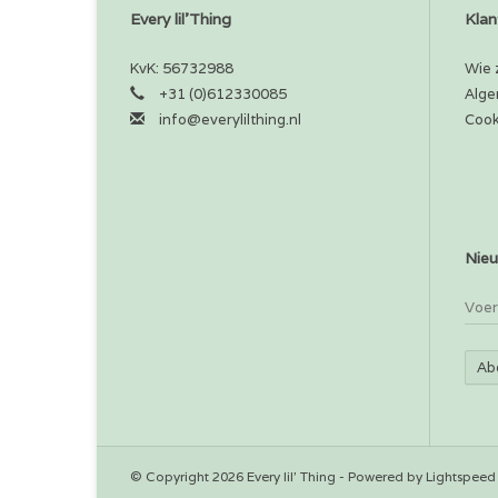
Every lil'Thing
Klan
KvK: 56732988
Wie z
+31 (0)612330085
Alge
info@everylilthing.nl
Cook
Nieu
Ab
© Copyright 2026 Every lil' Thing - Powered by
Lightspeed