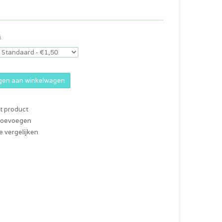
s
en aan winkelwagen
it product
 toevoegen
 vergelijken