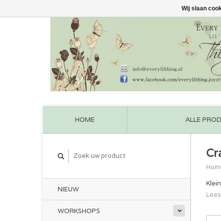
Wij slaan coo
HOME
ALLE PRO
Cr
Hom
Klei
NIEUW
Lees
WORKSHOPS