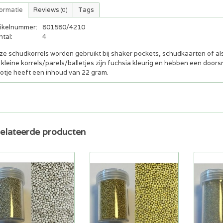
formatie
Reviews
Tags
(0)
tikelnummer:
801580/4210
tal:
4
e schudkorrels worden gebruikt bij shaker pockets, schudkaarten of als 
kleine korrels/parels/balletjes zijn fuchsia kleurig en hebben een doors
potje heeft een inhoud van 22 gram.
elateerde producten