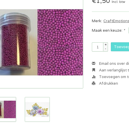
€1,50
Incl. btw
Merk:
CraftEmotion
Maak een keuze:
*
+
Toevoeg
-
Email ons over d
Aan verlanglijst
Toevoegen om te
Afdrukken