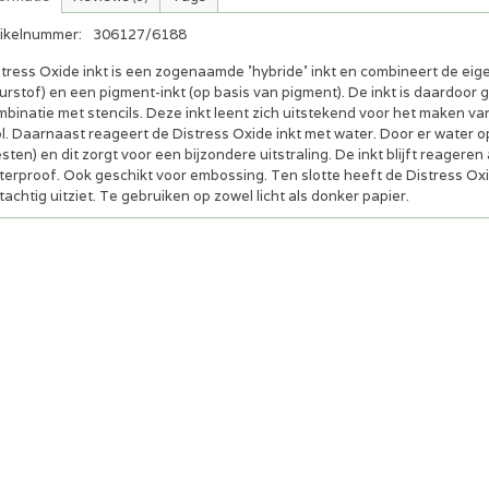
tikelnummer:
306127/6188
stress Oxide inkt is een zogenaamde 'hybride’ inkt en combineert de ei
urstof) en een pigment-inkt (op basis van pigment). De inkt is daardoor
mbinatie met stencils. Deze inkt leent zich uitstekend voor het maken v
l. Daarnaast reageert de Distress Oxide inkt met water. Door er water op
sten) en dit zorgt voor een bijzondere uitstraling. De inkt blijft reagere
erproof. Ook geschikt voor embossing. Ten slotte heeft de Distress Oxide
jtachtig uitziet. Te gebruiken op zowel licht als donker papier.