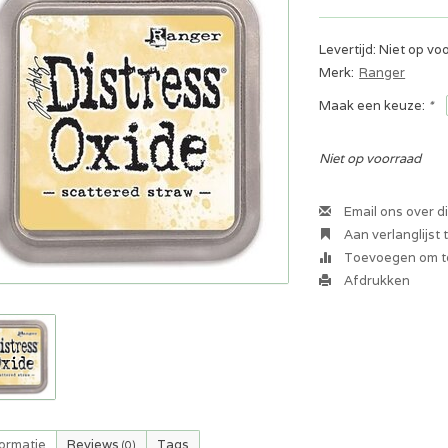
Levertijd: Niet op vo
Merk:
Ranger
Maak een keuze:
*
Niet op voorraad
Email ons over d
Aan verlanglijst
Toevoegen om te
Afdrukken
formatie
Reviews
Tags
(0)