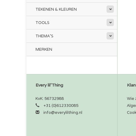
TEKENEN & KLEUREN
TOOLS
THEMA'S
MERKEN
Every lil'Thing
Klan
KvK: 56732988
Wie z
+31 (0)612330085
Alge
info@everylilthing.nl
Cook