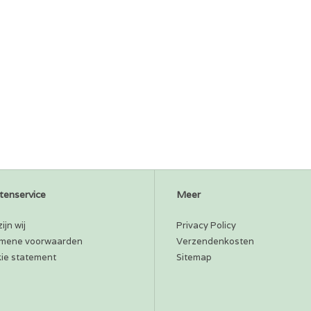
tenservice
Meer
ijn wij
Privacy Policy
mene voorwaarden
Verzendenkosten
ie statement
Sitemap