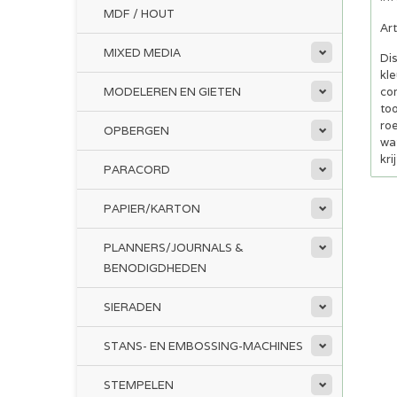
MDF / HOUT
Ar
MIXED MEDIA
Di
kle
MODELEREN EN GIETEN
co
too
roe
OPBERGEN
wat
kri
PARACORD
PAPIER/KARTON
PLANNERS/JOURNALS &
BENODIGDHEDEN
SIERADEN
STANS- EN EMBOSSING-MACHINES
STEMPELEN