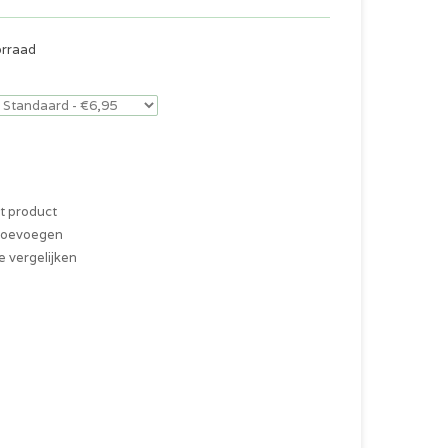
orraad
it product
 toevoegen
 vergelijken