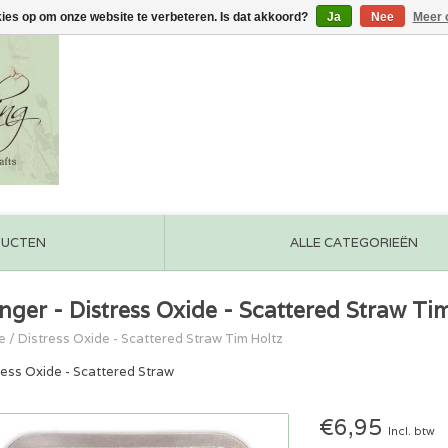
kies op om onze website te verbeteren. Is dat akkoord?
Ja
Nee
Meer 
DUCTEN
ALLE CATEGORIEËN
nger - Distress Oxide - Scattered Straw Ti
e
/
Distress Oxide - Scattered Straw Tim Holtz
ress Oxide - Scattered Straw
€6,95
Incl. btw