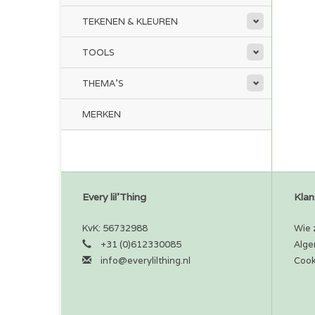
TEKENEN & KLEUREN
TOOLS
THEMA'S
MERKEN
Every lil'Thing
Klan
KvK: 56732988
Wie z
+31 (0)612330085
Alge
info@everylilthing.nl
Cook