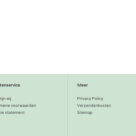
tenservice
Meer
ijn wij
Privacy Policy
mene voorwaarden
Verzendenkosten
ie statement
Sitemap