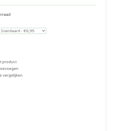
orraad
it product
 toevoegen
 vergelijken