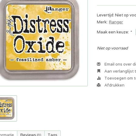
Levertijd: Niet op vo
Merk:
Ranger
Maak een keuze:
*
Niet op voorraad
Email ons over d
Aan verlanglijst
Toevoegen om te
Afdrukken
formatie
Reviews
Tags
(0)