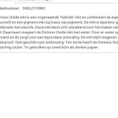
tikelnummer:
306127/5983
stress Oxide inkt is een zogenaamde 'hybride’ inkt en combineert de ei
urstof) en een pigment-inkt (op basis van pigment). De inkt is daardoor
mbinatie met stencils. Deze inkt leent zich uitstekend voor het maken v
l. Daarnaast reageert de Distress Oxide inkt met water. Door er water op
sten) en dit zorgt voor een bijzondere uitstraling. De inkt blijft reagere
erproof. Ook geschikt voor embossing. Ten slotte heeft de Distress Oxide
jtachtig uitziet. Te gebruiken op zowel licht als donker papier.