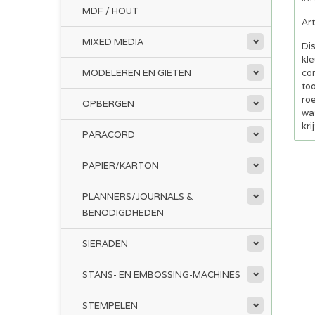
MDF / HOUT
Ar
MIXED MEDIA
Di
kle
MODELEREN EN GIETEN
co
too
roe
OPBERGEN
wat
kri
PARACORD
PAPIER/KARTON
PLANNERS/JOURNALS &
BENODIGDHEDEN
SIERADEN
STANS- EN EMBOSSING-MACHINES
STEMPELEN