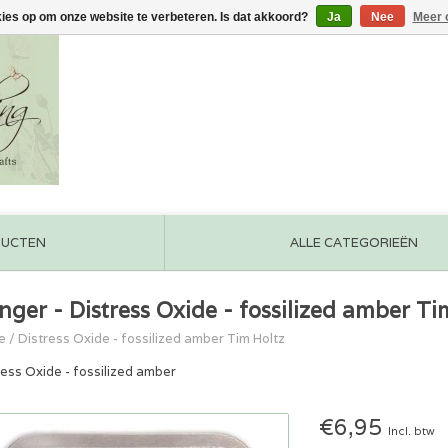
kies op om onze website te verbeteren. Is dat akkoord?
Ja
Nee
Meer 
DUCTEN
ALLE CATEGORIEËN
nger - Distress Oxide - fossilized amber Ti
e
/
Distress Oxide - fossilized amber Tim Holtz
ress Oxide - fossilized amber
€6,95
Incl. btw