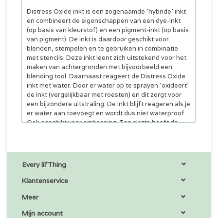
Distress Oxide inkt is een zogenaamde 'hybride’ inkt
en combineert de eigenschappen van een dye-inkt
(op basis van kleurstof) en een pigment-inkt (op basis
van pigment). De inkt is daardoor geschikt voor
blenden, stempelen en te gebruiken in combinatie
met stencils. Deze inkt leent zich uitstekend voor het
maken van achtergronden met bijvoorbeeld een
blending tool. Daarnaast reageert de Distress Oxide
inkt met water. Door er water op te sprayen ‘oxideert’
de inkt (vergelijkbaar met roesten) en dit zorgt voor
een bijzondere uitstraling. De inkt blijft reageren als je
er water aan toevoegt en wordt dus niet waterproof.
Ook geschikt voor embossing. Ten slotte heeft de
Distress Oxide inkt een chalky finish, wat wilt zeggen
dat hij er krijtachtig uitziet. Te gebruiken op zowel
licht als donker papier.
Every lil'Thing
Klantenservice
Meer
Mijn account