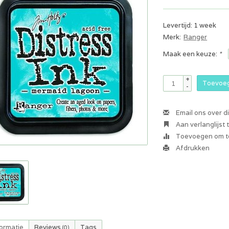
Levertijd: 1 week
Merk:
Ranger
Maak een keuze:
*
+
Toevoeg
-
Email ons over d
Aan verlanglijst
Toevoegen om te
Afdrukken
formatie
Reviews
Tags
(0)