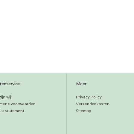
tenservice
Meer
ijn wij
Privacy Policy
mene voorwaarden
Verzendenkosten
ie statement
Sitemap