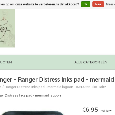
kies op om onze website te verbeteren. Is dat akkoord?
Ja
Nee
Meer 
DUCTEN
ALLE CATEGORIEËN
nger - Ranger Distress Inks pad - mermai
e
/
Ranger Distress Inks pad - mermaid lagoon TIM43256 Tim Holtz
er Distress Inks pad - mermaid lagoon
€6,95
Incl. btw