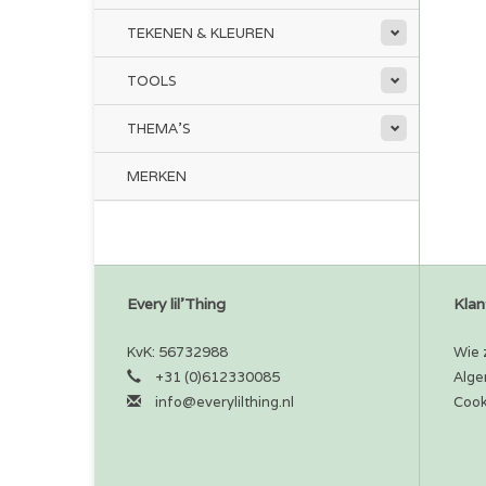
TEKENEN & KLEUREN
TOOLS
THEMA'S
MERKEN
Every lil'Thing
Klan
KvK: 56732988
Wie z
+31 (0)612330085
Alge
info@everylilthing.nl
Cook