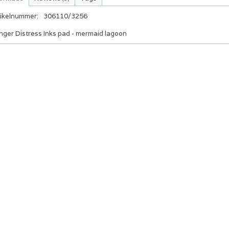
tikelnummer:
306110/3256
nger Distress Inks pad - mermaid lagoon