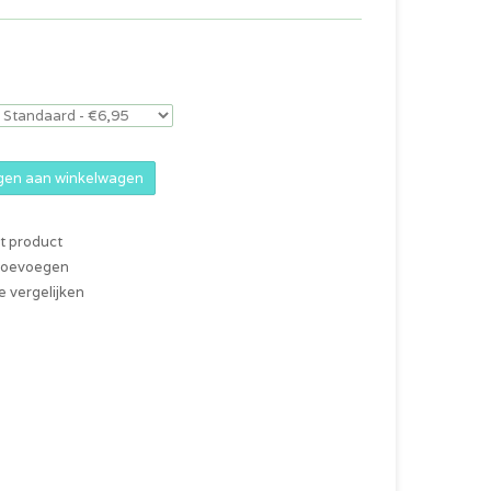
en aan winkelwagen
it product
 toevoegen
 vergelijken