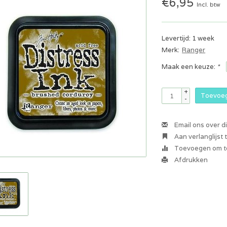
€6,95
Incl. btw
Levertijd: 1 week
Merk:
Ranger
Maak een keuze:
*
+
Toevoeg
-
Email ons over d
Aan verlanglijst
Toevoegen om te
Afdrukken