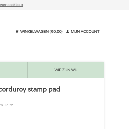
over cookies »
WINKELWAGEN (€0,00)
MIJN ACCOUNT
WIE ZIJN WIJ
 corduroy stamp pad
m Holtz