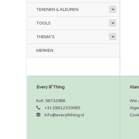
TEKENEN & KLEUREN
TOOLS
THEMA'S
MERKEN
Every lil'Thing
Klan
KvK: 56732988
Wie z
+31 (0)612330085
Alge
info@everylilthing.nl
Cook