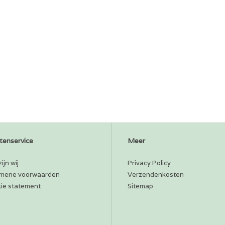
tenservice
Meer
ijn wij
Privacy Policy
mene voorwaarden
Verzendenkosten
ie statement
Sitemap