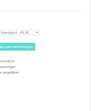
en aan winkelwagen
it product
 toevoegen
 vergelijken