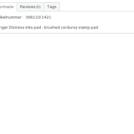
formatie
Reviews
Tags
(0)
tikelnummer:
306110/1421
nger Distress Inks pad - brushed corduroy stamp pad