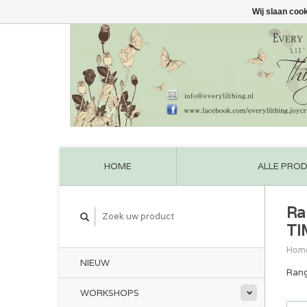
Wij slaan coo
HOME
ALLE PRO
Ra
TI
Hom
NIEUW
Rang
WORKSHOPS