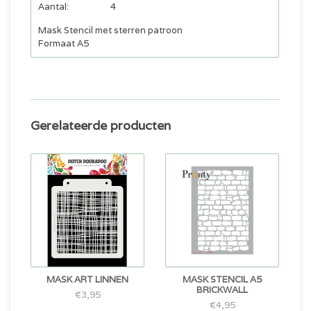
Aantal:
4
Mask Stencil met sterren patroon
Formaat A5
Gerelateerde producten
MASK ART LINNEN
MASK STENCIL A5
BRICKWALL
€3,95
€4,95