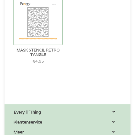
MASK STENCIL RETRO
TANGLE
€4,95
Every lil'Thing
Klantenservice
Meer