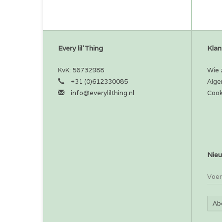
Every lil'Thing
Klan
KvK: 56732988
Wie z
+31 (0)612330085
Alge
info@everylilthing.nl
Cook
Nieu
Ab