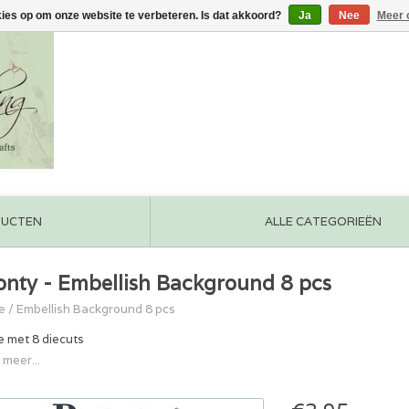
kies op om onze website te verbeteren. Is dat akkoord?
Ja
Nee
Meer 
DUCTEN
ALLE CATEGORIEËN
onty - Embellish Background 8 pcs
e
/
Embellish Background 8 pcs
e met 8 diecuts
 meer...