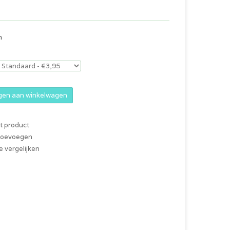
n
en aan winkelwagen
it product
 toevoegen
 vergelijken