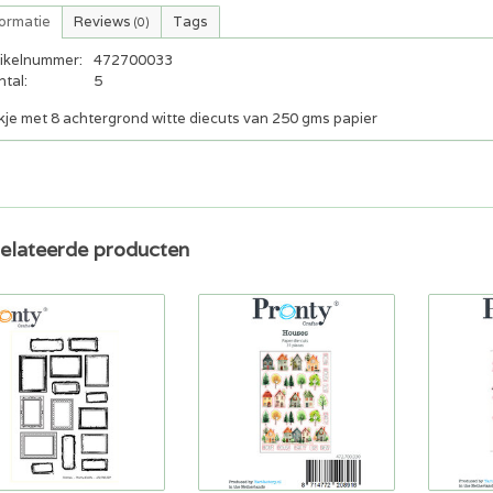
formatie
Reviews
Tags
(0)
tikelnummer:
472700033
tal:
5
kje met 8 achtergrond witte diecuts van 250 gms papier
elateerde producten