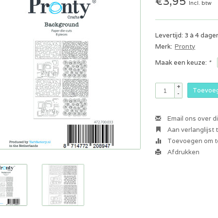
€3,95
Incl. btw
Levertijd: 3 à 4 dage
Merk:
Pronty
Maak een keuze:
*
+
Toevoeg
-
Email ons over d
Aan verlanglijst
Toevoegen om te
Afdrukken