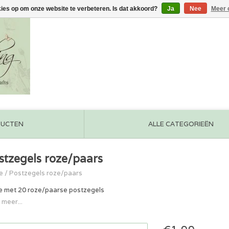
kies op om onze website te verbeteren. Is dat akkoord?
Ja
Nee
Meer 
DUCTEN
ALLE CATEGORIEËN
stzegels roze/paars
e
/
Postzegels roze/paars
e met 20 roze/paarse postzegels
 meer...