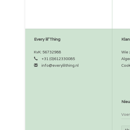
Every lil'Thing
Klan
KvK: 56732988
Wie z
+31 (0)612330085
Alge
info@everylilthing.nl
Cook
Nieu