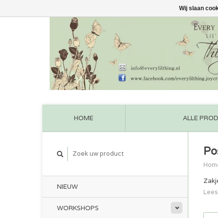
Wij slaan coo
HOME
ALLE PRO
Po
Hom
Zakj
NIEUW
Lees
WORKSHOPS