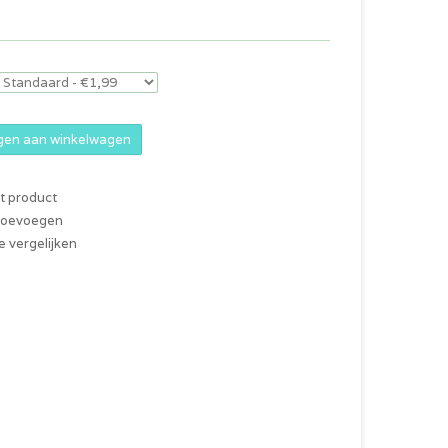
en aan winkelwagen
it product
 toevoegen
 vergelijken