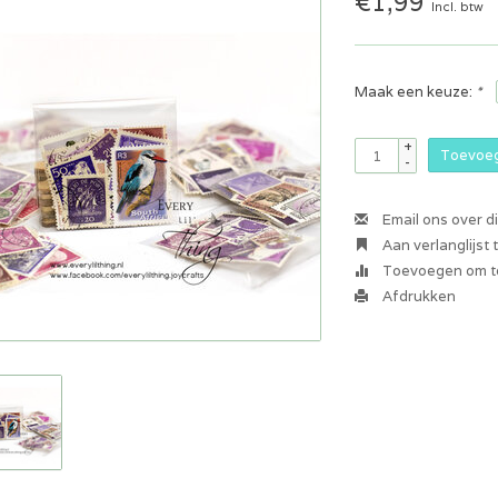
€1,99
Incl. btw
Maak een keuze:
*
+
Toevoeg
-
Email ons over d
Aan verlanglijst
Toevoegen om te
Afdrukken