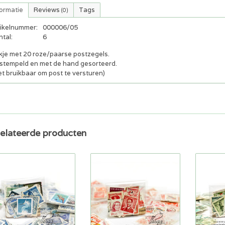
formatie
Reviews
Tags
(0)
tikelnummer:
000006/05
tal:
6
kje met 20 roze/paarse postzegels.
stempeld en met de hand gesorteerd.
et bruikbaar om post te versturen)
elateerde producten