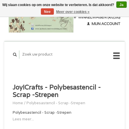
Wij slaan cookies op om onze website te verbeteren. Is dat akkoord?
Ja
Nee
Meer over cookies »
WINKELWAGEN (€0,00)
MIJN ACCOUNT
Joy!Crafts - Polybesastencil -
Scrap -Strepen
Home
/
Polybesastencil - Scrap -Strepen
Polybesastencil - Scrap -Strepen
Lees meer...