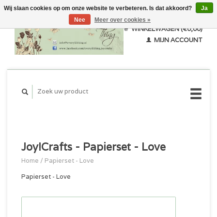
Wij slaan cookies op om onze website te verbeteren. Is dat akkoord?
Ja
Nee
Meer over cookies »
WINKELWAGEN (€0,00)
MIJN ACCOUNT
Joy!Crafts - Papierset - Love
Home
/
Papierset - Love
Papierset - Love