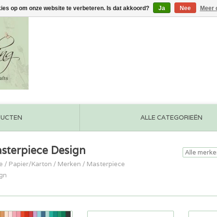
kies op om onze website te verbeteren. Is dat akkoord?
Ja
Nee
Meer 
DUCTEN
ALLE CATEGORIEËN
sterpiece Design
e
/
Papier/Karton
/
Merken
/
Masterpiece
gn