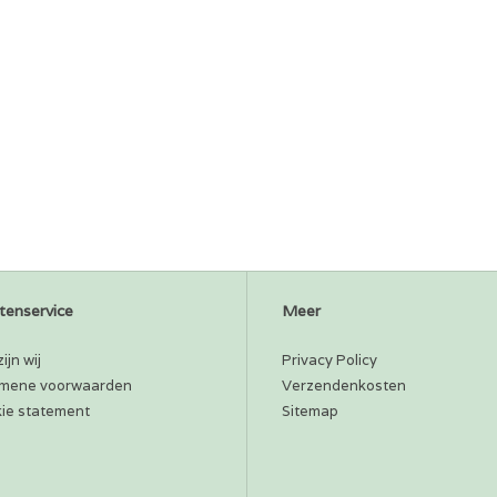
tenservice
Meer
ijn wij
Privacy Policy
mene voorwaarden
Verzendenkosten
ie statement
Sitemap