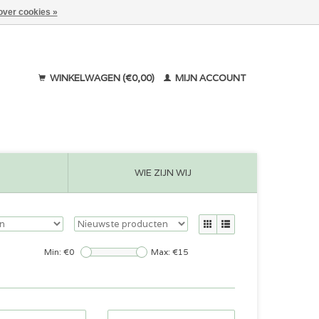
over cookies »
WINKELWAGEN (€0,00)
MIJN ACCOUNT
WIE ZIJN WIJ
Min: €
0
Max: €
15