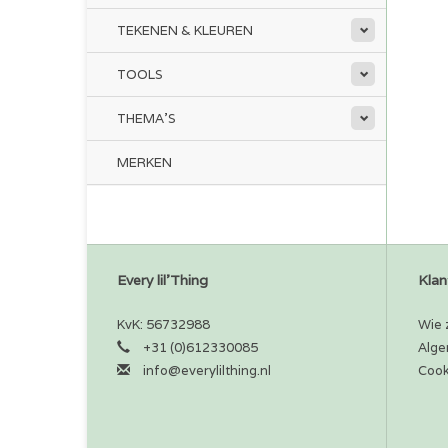
TEKENEN & KLEUREN
TOOLS
THEMA'S
MERKEN
Every lil'Thing
Klan
KvK: 56732988
Wie z
+31 (0)612330085
Alge
info@everylilthing.nl
Cook