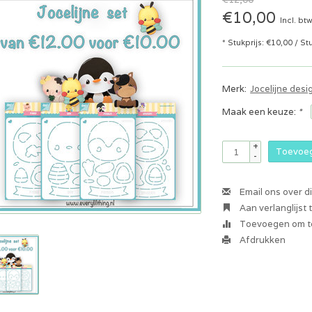
€10,00
Incl. bt
* Stukprijs: €10,00 / St
Merk:
Jocelijne desi
Maak een keuze:
*
+
Toevoeg
-
Email ons over d
Aan verlanglijst
Toevoegen om te
Afdrukken