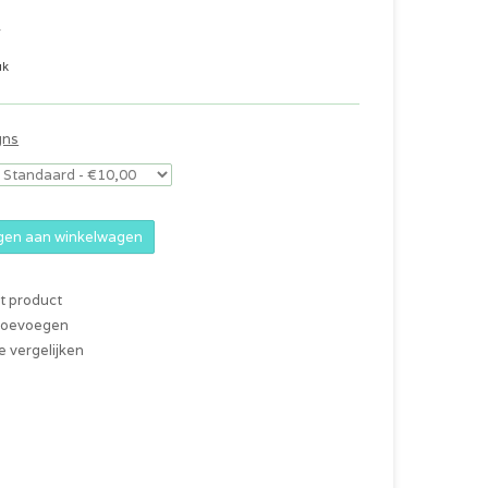
w
uk
gns
en aan winkelwagen
it product
 toevoegen
 vergelijken