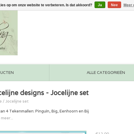
kies op om onze website te verbeteren. Is dat akkoord?
Ja
Nee
Meer 
DUCTEN
ALLE CATEGORIEËN
elijne designs - Jocelijne set
e
/
Jocelijne set
van 4 Tekenmallen: Pinguïn, Big, Eenhoorn en Bij
 meer...
€12,00