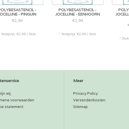
POLYBESASTENCIL -
POLYBESASTENCIL -
POLY
JOCELIJNE - PINGUIN
JOCELIJNE - EENHOORN
JOCELI
€2,99
€2,99
* Stukprijs: €2,99 / Stuk
* Stukprijs: €2,99 / Stuk
* Stuk
tenservice
Meer
ijn wij
Privacy Policy
mene voorwaarden
Verzendenkosten
ie statement
Sitemap