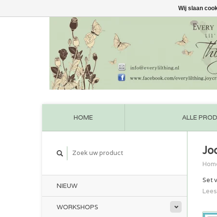
Wij slaan coo
HOME
ALLE PRO
Joc
Hom
Set 
NIEUW
Lees
WORKSHOPS