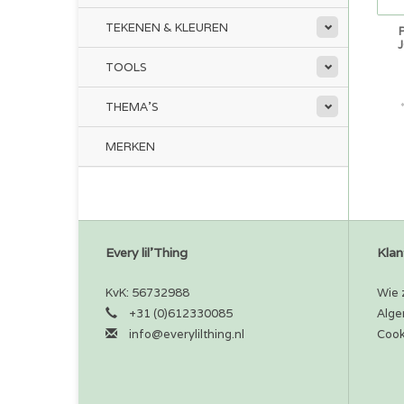
TEKENEN & KLEUREN
TOOLS
THEMA'S
MERKEN
Every lil'Thing
Klan
KvK: 56732988
Wie z
+31 (0)612330085
Alge
info@everylilthing.nl
Cook