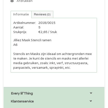
Afdrukken
Informatie
Reviews
(0)
Artikelnummer:
2018/0015
Aantal:
5
Stukprijs:
€2,65 / Stuk
Jilliez Mask Stencil ramen
A6
Stencils en Masks zijn ideaal om achtergronden mee
te maken. Je kunt de stencils en masks met allerlei
media gebruiken, zoals: inkt, verf, structuurpasta,
panpastels, versamark, sprayinkt, etc.
Every lil'Thing
Klantenservice