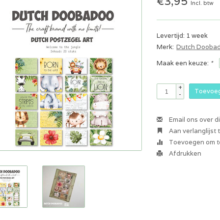
€3,95
Incl. btw
Levertijd: 1 week
Merk:
Dutch Dooba
Maak een keuze:
*
+
Toevoeg
-
Email ons over d
Aan verlanglijst
Toevoegen om te
Afdrukken