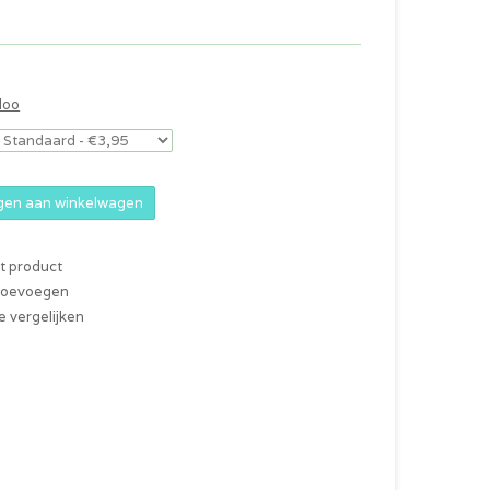
doo
en aan winkelwagen
it product
 toevoegen
 vergelijken