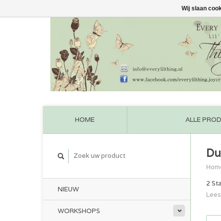
Wij slaan coo
HOME
ALLE PRO
Du
Hom
2 St
NIEUW
Lees
WORKSHOPS