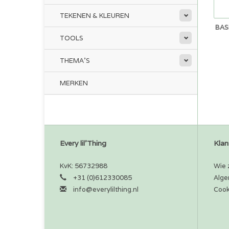
TEKENEN & KLEUREN
BAS
TOOLS
THEMA'S
MERKEN
Every lil'Thing
Klan
KvK: 56732988
Wie z
+31 (0)612330085
Alge
info@everylilthing.nl
Cook