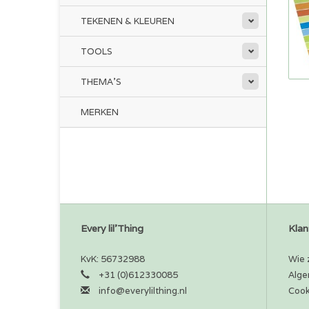
TEKENEN & KLEUREN
TOOLS
THEMA'S
MERKEN
Every lil'Thing
Klan
KvK: 56732988
Wie z
+31 (0)612330085
Alge
info@everylilthing.nl
Cook