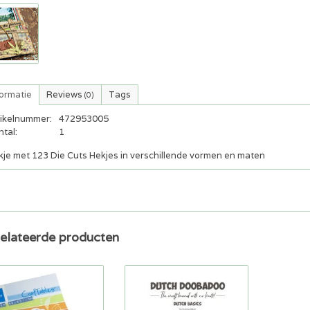
formatie
Reviews
Tags
(0)
tikelnummer:
472953005
tal:
1
kje met 123 Die Cuts Hekjes in verschillende vormen en maten
elateerde producten