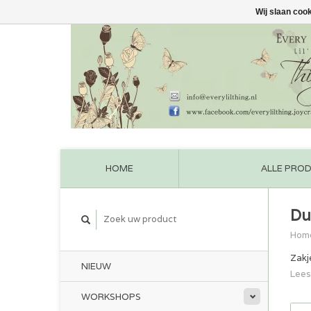
Wij slaan coo
HOME
ALLE PRO
Du
Hom
Zakj
NIEUW
Lees
WORKSHOPS