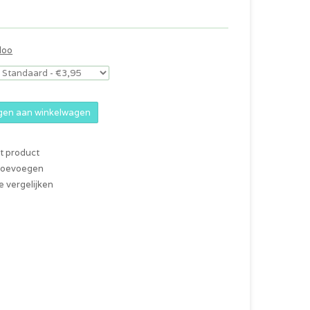
doo
en aan winkelwagen
it product
 toevoegen
 vergelijken