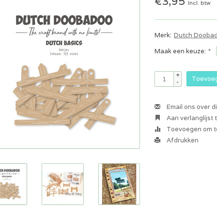
€3,95
Incl. btw
Merk:
Dutch Dooba
Maak een keuze:
*
+
Toevoeg
-
Email ons over d
Aan verlanglijst
Toevoegen om te
Afdrukken