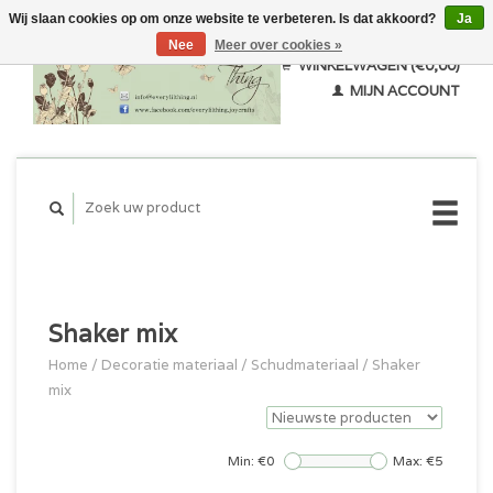
Wij slaan cookies op om onze website te verbeteren. Is dat akkoord?
Ja
Nee
Meer over cookies »
WINKELWAGEN (€0,00)
MIJN ACCOUNT
Shaker mix
Home
/
Decoratie materiaal
/
Schudmateriaal
/
Shaker
mix
Min: €
0
Max: €
5