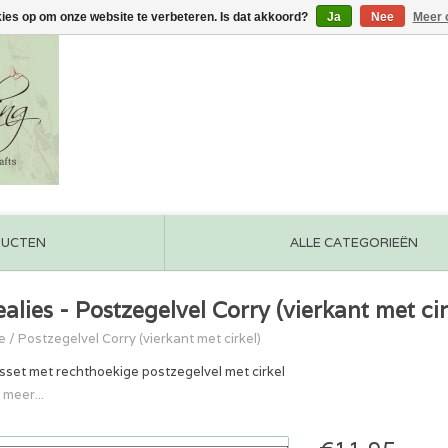
kies op om onze website te verbeteren. Is dat akkoord?
Ja
Nee
Meer 
DUCTEN
ALLE CATEGORIEËN
ealies - Postzegelvel Corry (vierkant met cir
e
/
Postzegelvel Corry (vierkant met cirkel)
sset met rechthoekige postzegelvel met cirkel
 meer...