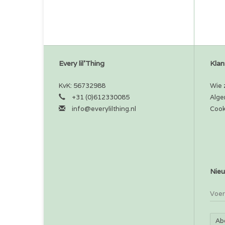
Every lil'Thing
Klan
KvK: 56732988
Wie z
+31 (0)612330085
Alge
info@everylilthing.nl
Cook
Nieu
Ab