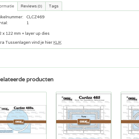
formatie
Reviews
Tags
(0)
tikelnummer:
CLCZ469
tal:
1
2 x 122 mm + layer up dies
tra Tussenlagen vind je hier
KLIK
elateerde producten