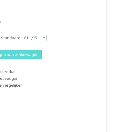
w
n
en aan winkelwagen
it product
 toevoegen
 vergelijken