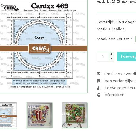
€11,95
Incl. bt
Levertijd: 3 à 4 dage
Merk:
Crealies
Maak een keuze:
*
+
Toevoeg
-
Email ons over d
Aan verlanglijst
Toevoegen om te
Afdrukken