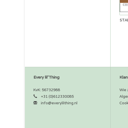
STA
Every lil'Thing
Klan
KvK: 56732988
Wie z
+31 (0)612330085
Alge
info@everylilthing.nl
Cook