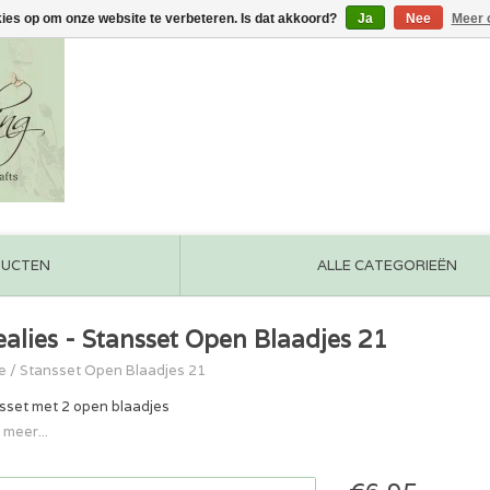
kies op om onze website te verbeteren. Is dat akkoord?
Ja
Nee
Meer 
DUCTEN
ALLE CATEGORIEËN
ealies - Stansset Open Blaadjes 21
e
/
Stansset Open Blaadjes 21
sset met 2 open blaadjes
 meer...