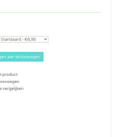
en aan winkelwagen
it product
 toevoegen
 vergelijken