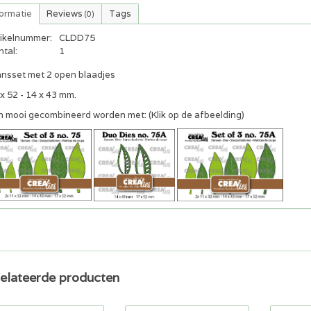
formatie
Reviews
Tags
(0)
tikelnummer:
CLDD75
tal:
1
ansset met 2 open blaadjes
x 52 - 14 x 43 mm.
n mooi gecombineerd worden met: (Klik op de afbeelding)
elateerde producten