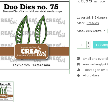
€6,95
Incl. btw
Levertijd: 1-2 dagen
Merk:
Crealies
Maak een keuze:
*
+
Toevoeg
-
Email ons over d
Aan verlanglijst
Toevoegen om te
Afdrukken