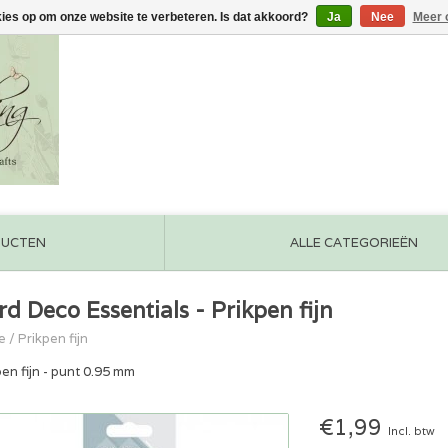
kies op om onze website te verbeteren. Is dat akkoord?
Ja
Nee
Meer 
DUCTEN
ALLE CATEGORIEËN
rd Deco Essentials - Prikpen fijn
e
/
Prikpen fijn
pen fijn - punt 0.95 mm
€1,99
Incl. btw