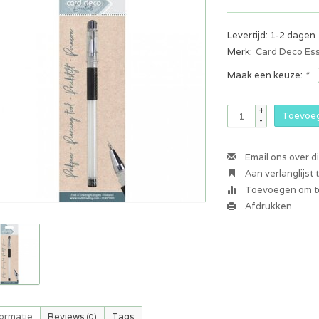
Levertijd: 1-2 dagen
Merk:
Card Deco Ess
Maak een keuze:
*
+
Toevoeg
-
Email ons over d
Aan verlanglijst
Toevoegen om te
Afdrukken
formatie
Reviews
Tags
(0)