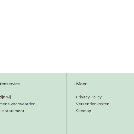
tenservice
Meer
ijn wij
Privacy Policy
mene voorwaarden
Verzendenkosten
ie statement
Sitemap