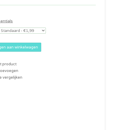
entials
en aan winkelwagen
it product
 toevoegen
 vergelijken