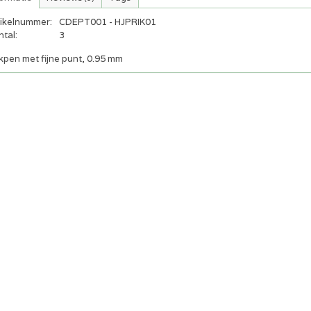
tikelnummer:
CDEPT001 - HJPRIK01
tal:
3
kpen met fijne punt, 0.95 mm