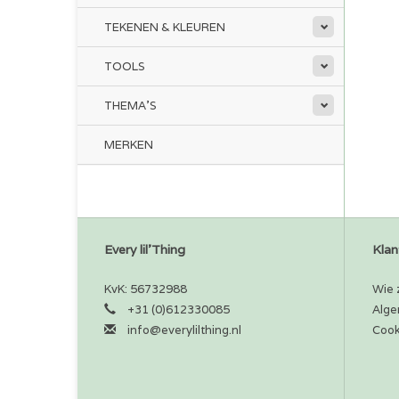
TEKENEN & KLEUREN
TOOLS
THEMA'S
MERKEN
Every lil'Thing
Klan
KvK: 56732988
Wie z
+31 (0)612330085
Alge
info@everylilthing.nl
Cook