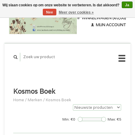
Wij slaan cookies op om onze website te verbeteren. Is dat akkoord?
Ja
Nee
Meer over cookies »
WINKELWAGEN (€0,00)
MIJN ACCOUNT
Kosmos Boek
Home
/
Merken
/
Kosmos Boek
Min: €
0
Max: €
5