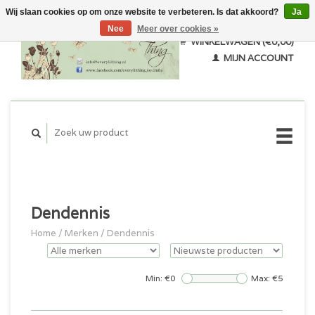
Wij slaan cookies op om onze website te verbeteren. Is dat akkoord?
Ja
Nee
Meer over cookies »
WINKELWAGEN (€0,00)
MIJN ACCOUNT
Dendennis
Home
/
Merken
/
Dendennis
Min: €
0
Max: €
5