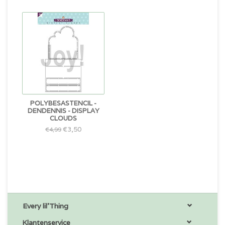
POLYBESASTENCIL -
DENDENNIS - DISPLAY
CLOUDS
€3,50
€4,99
Every lil'Thing
Klantenservice